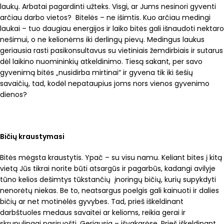
laukų. Arbatai pagardinti užteks. Visgi, ar Jums nesinori gyventi
arčiau darbo vietos? Bitelės – ne išimtis. Kuo arčiau medingi
laukai – tuo daugiau energijos ir laiko bitės gali išnaudoti nektaro
nešimui, o ne kelionėms iki derlingų pievų. Medingus laukus
geriausia rasti pasikonsultavus su vietiniais žemdirbiais ir sutarus
dėl laikino nuomininkių atkeldinimo. Tiesą sakant, per savo
gyvenimą bitės „nusidirba mirtinai“ ir gyvena tik iki šešių
savaičių, tad, kodėl nepataupius joms nors vienos gyvenimo
dienos?
Bičių kraustymasi
Bitės mėgsta kraustytis. Ypač – su visu namu. Keliant bites į kitą
vietą Jūs tikrai norite būti atsargūs ir pagarbūs, kadangi avilyje
tūno kelios dešimtys tūkstančių įnoringų bičių, kurių supykdyti
nenorėtų niekas. Be to, neatsargus poelgis gali kainuoti ir dalies
bičių ar net motinėlės gyvybes. Tad, prieš iškeldinant
darbštuoles medaus savaitei ar kelioms, reikia gerai ir
skrupulingai pasiruošti. Geriausia – išvakarėse. Prieš iškeldinant