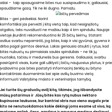
ašiai – taip apsaugosime bites nuo susispaudimo ir, galiausiai,
spaudžiame gazą. Tik ne iki dugno. Pamažu.
Bitės – geri pėdsekiai. Norint
komfortiškai jas pervežti į kitą vietą taip, kad nesigręžiotų
atgalios, teks nuvažiuoti ne mažiau kaip 4 km spinduliu. Naujoje
vietoje įkurdinti rekomenduotina iki 25 bičių šeimų. Statant
avilius svarbu nepamiršti, jog bitės, kaip ir visi gyvūnai, gyvena ir
dirba pagal gamtos dėsnius. Lakas geriausia atsukti į rytus, kad
bitės nubustų su pirmaisiais saulės spinduliais – ne tik jų
nuotaika, tačiau ir medunešis bus geresnis. Galiausiai, svarbu
pasirūpinti visais, kurie gali užklysti į bičių naujuosius plotus, ir prie
įvažiavimo pas bites pastatyti informacinį ženklą su bityno
kontaktiniais duomenimis bei apie avilių buvimo vietą
informuoti Valstybinę maisto ir veterinarijos tarnybą.
Jei turite šių gražuolių avilį kitą, tikimės, jog išbandysite
mūsų patarimus ir Jūsų bitės kas rytą nubus nektaro
kupinuose laukuose, kur kantriai skris nuo vieno augalo prie
kito nė nenutuokdamos kokie dėkingi joms esame už visa, ką
matome aplink. Gero, gardaus ir gausaus medaus derliaus
!