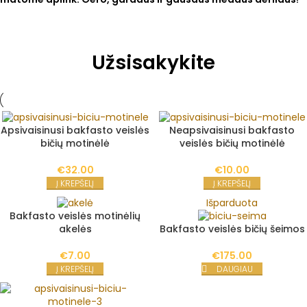
Užsisakykite
Apsivaisinusi bakfasto veislės
Neapsivaisinusi bakfasto
bičių motinėlė
veislės bičių motinėlė
€
32.00
€
10.00
Į KREPŠELĮ
Į KREPŠELĮ
Išparduota
Bakfasto veislės motinėlių
akelės
Bakfasto veislės bičių šeimos
€
7.00
€
175.00
Į KREPŠELĮ
DAUGIAU