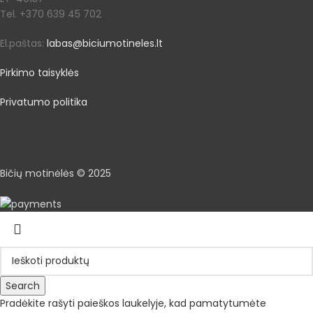
Tel. +370 639 45 702
El.paštas:
labas@biciumotineles.lt
Pirkimo taisyklės
Privatumo politika
Bičių motinėlės © 2025
Search
Pradėkite rašyti paieškos laukelyje, kad pamatytumėte