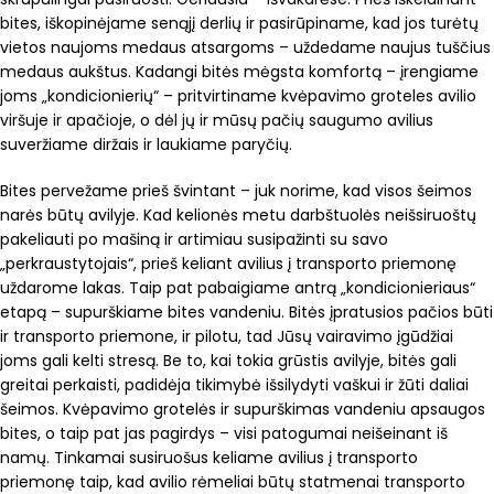
bites, iškopinėjame senąjį derlių ir pasirūpiname, kad jos turėtų
vietos naujoms medaus atsargoms – uždedame naujus tuščius
medaus aukštus. Kadangi bitės mėgsta komfortą – įrengiame
joms „kondicionierių“ – pritvirtiname kvėpavimo groteles avilio
viršuje ir apačioje, o dėl jų ir mūsų pačių saugumo avilius
suveržiame diržais ir laukiame paryčių.
Bites pervežame prieš švintant – juk norime, kad visos šeimos
narės būtų avilyje. Kad kelionės metu darbštuolės neišsiruoštų
pakeliauti po mašiną ir artimiau susipažinti su savo
„perkraustytojais“, prieš keliant avilius į transporto priemonę
uždarome lakas. Taip pat pabaigiame antrą „kondicionieriaus“
etapą – supurškiame bites vandeniu. Bitės įpratusios pačios būti
ir transporto priemone, ir pilotu, tad Jūsų vairavimo įgūdžiai
joms gali kelti stresą. Be to, kai tokia grūstis avilyje, bitės gali
greitai perkaisti, padidėja tikimybė išsilydyti vaškui ir žūti daliai
šeimos. Kvėpavimo grotelės ir supurškimas vandeniu apsaugos
bites, o taip pat jas pagirdys – visi patogumai neišeinant iš
namų. Tinkamai susiruošus keliame avilius į transporto
priemonę taip, kad avilio rėmeliai būtų statmenai transporto