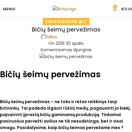
0
MENIU
€
0.0
UNCATEGORIZED @LT
Bičių šeimų pervežimas
Vilius
On 2019 30 spalio
Komentavimas išjungtas
Bičių šeimų pervežimas
Bičių šeimų pervežimas – ne toks ir retas reiškinys tarp
bitininkų. Tai padeda išgauti rūšinį medų, pagausinti jo kiekį,
paįvairinti įprastą bičių gaminamą produkciją. Tinkamai
pasiruošus pervežti avilius ne tik nesudėtinga, bet ir visai
smagu. Pasidalysime, kaip
bičių šeimas
pervežame mes
?