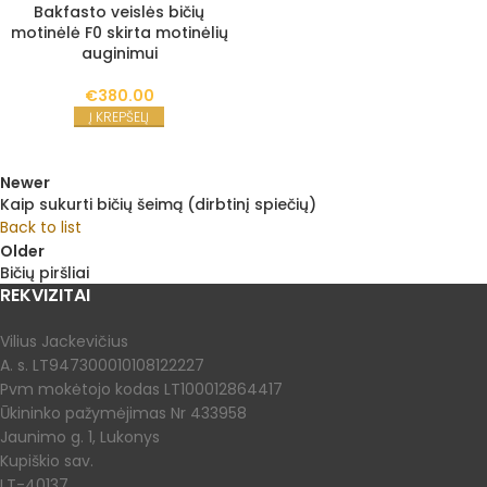
Bakfasto veislės bičių
motinėlė F0 skirta motinėlių
auginimui
€
380.00
Į KREPŠELĮ
Newer
Kaip sukurti bičių šeimą (dirbtinį spiečių)
Back to list
Older
Bičių piršliai
REKVIZITAI
Vilius Jackevičius
A. s. LT947300010108122227
Pvm mokėtojo kodas LT100012864417
Ūkininko pažymėjimas Nr 433958
Jaunimo g. 1, Lukonys
Kupiškio sav.
LT-40137