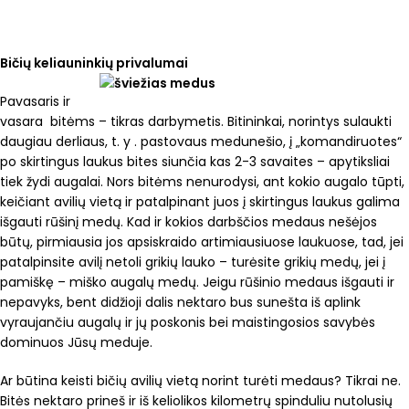
Bičių keliauninkių privalumai
Pavasaris ir
vasara bitėms – tikras darbymetis. Bitininkai, norintys sulaukti
daugiau derliaus, t. y . pastovaus medunešio, į „komandiruotes“
po skirtingus laukus bites siunčia kas 2-3 savaites – apytiksliai
tiek žydi augalai. Nors bitėms nenurodysi, ant kokio augalo tūpti,
keičiant avilių vietą ir patalpinant juos į skirtingus laukus galima
išgauti rūšinį medų. Kad ir kokios darbščios medaus nešėjos
būtų, pirmiausia jos apsiskraido artimiausiuose laukuose, tad, jei
patalpinsite avilį netoli grikių lauko – turėsite grikių medų, jei į
pamiškę – miško augalų medų. Jeigu rūšinio medaus išgauti ir
nepavyks, bent didžioji dalis nektaro bus sunešta iš aplink
vyraujančiu augalų ir jų poskonis bei maistingosios savybės
dominuos Jūsų meduje.
Ar būtina keisti bičių avilių vietą norint turėti medaus? Tikrai ne.
Bitės nektaro prineš ir iš keliolikos kilometrų spinduliu nutolusių